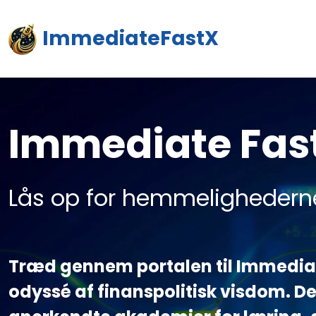
ImmediateFastX
Immediate Fas
Lås op for hemmelighederne
Træd gennem portalen til Immediat
odyssé af finanspolitisk visdom. D