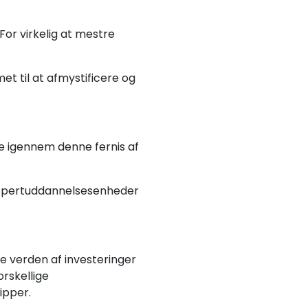
For virkelig at mestre
t til at afmystificere og
ge igennem denne fernis af
ekspertuddannelsesenheder
de verden af investeringer
orskellige
ipper.