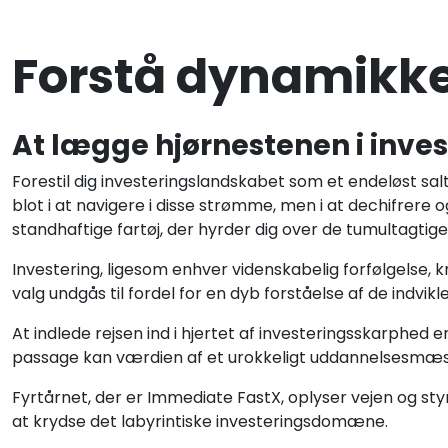
Forstå dynamikken
At lægge hjørnestenen i inve
Forestil dig investeringslandskabet som et endeløst salt
blot i at navigere i disse strømme, men i at dechifrer
standhaftige fartøj, der hyrder dig over de tumultagtige
Investering, ligesom enhver videnskabelig forfølgelse, 
valg undgås til fordel for en dyb forståelse af de indv
At indlede rejsen ind i hjertet af investeringsskarphed 
passage kan værdien af et urokkeligt uddannelsesmæs
Fyrtårnet, der er Immediate FastX, oplyser vejen og st
at krydse det labyrintiske investeringsdomæne.