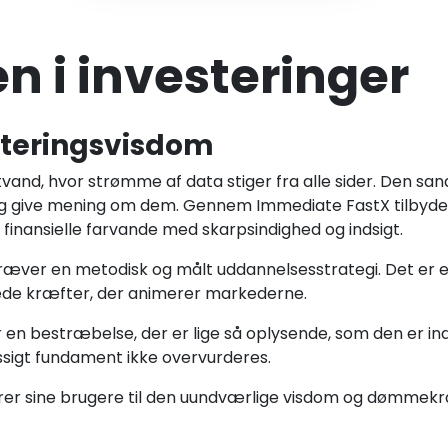
 i investeringer
steringsvisdom
vand, hvor strømme af data stiger fra alle sider. Den sand
e og give mening om dem. Gennem Immediate FastX tilbyder 
 finansielle farvande med skarpsindighed og indsigt.
kræver en metodisk og målt uddannelsesstrategi. Det er e
iklede kræfter, der animerer markederne.
er en bestræbelse, der er lige så oplysende, som den er in
sigt fundament ikke overvurderes.
yrer sine brugere til den uundværlige visdom og dømmekra