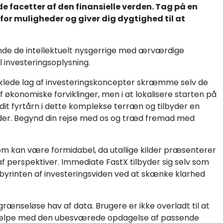
 facetter af den finansielle verden. Tag på en
for muligheder og giver dig dygtighed til at
inde de intellektuelt nysgerrige med ærværdige
il investeringsoplysning.
viklede lag af investeringskoncepter skræmme selv de
af økonomiske forviklinger, men i at lokalisere starten på
it fyrtårn i dette komplekse terræn og tilbyder en
åder. Begynd din rejse med os og træd fremad med
m kan være formidabel, da utallige kilder præsenterer
f perspektiver. Immediate FastX tilbyder sig selv som
abyrinten af investeringsviden ved at skænke klarhed
 grænseløse hav af data. Brugere er ikke overladt til at
t hjælpe med den ubesværede opdagelse af passende