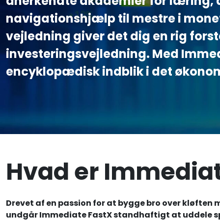
anerkendte akademier for læring, d
navigationshjælp til mestre i mon
vejledning giver det dig en rig fors
investeringsvejledning. Med Immed
encyklopædisk indblik i det økono
Hvad er Immediat
Drevet af en passion for at bygge bro over kløfte
undgår Immediate FastX standhaftigt at uddele spec