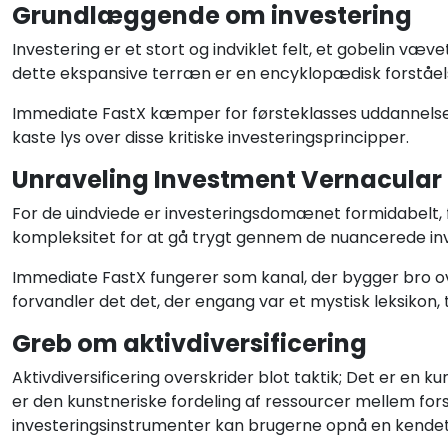
Grundlæggende om investering
Investering er et stort og indviklet felt, et gobelin v
dette ekspansive terræn er en encyklopædisk forståel
Immediate FastX kæmper for førsteklasses uddannelse o
kaste lys over disse kritiske investeringsprincipper.
Unraveling Investment Vernacular
For de uindviede er investeringsdomænet formidabelt, fy
kompleksitet for at gå trygt gennem de nuancerede in
Immediate FastX fungerer som kanal, der bygger bro o
forvandler det det, der engang var et mystisk leksikon, ti
Greb om aktivdiversificering
Aktivdiversificering overskrider blot taktik; Det er en 
er den kunstneriske fordeling af ressourcer mellem forsk
investeringsinstrumenter kan brugerne opnå en kendet