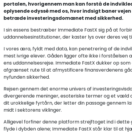
portalen, hvorigennem man kan forstå de indviklede
oplysende odyssé med os, hvor indsigt baner vejen 
betræde investeringsdomænet med sikkerhed.
I sin essens bestræber Immediate FastX sig på at forb
uddannelsesinstitutioner, der kaster lys over deres vej t
I vores æra, fyldt med data, kan penetrering af de ind
mest ivrige elever. Gåden ligger ofte ikke i forståelsen 
ens uddannelsesrejse. Immediate FastX dukker op som d
afgrænset rute til at afmystificere finansverdenens g
nyfunden sikkerhed.
Rejsen gennem det enorme univers af investeringsvisdo
divergerende meninger, esoteriske termer og et væld a
dit urokkelige fyrtårn, der letter din passage gennem l
midt i sektorens viklinger.
Alligevel forfiner denne platform strejftoget ind i dette
flyde i dybden alene; Immediate FastX står klar til a