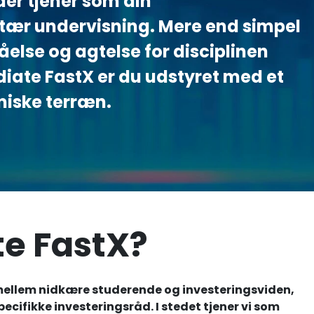
er tjener som din
etær undervisning. Mere end simpel
tåelse og agtelse for disciplinen
iate FastX er du udstyret med et
miske terræn.
e FastX?
n mellem nidkære studerende og investeringsviden,
ifikke investeringsråd. I stedet tjener vi som