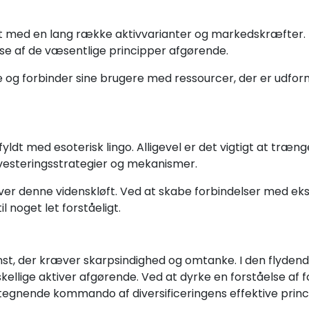
ævet med en lang række aktivvarianter og markedskræfter. 
se af de væsentlige principper afgørende.
g forbinder sine brugere med ressourcer, der er udforme
ldt med esoterisk lingo. Alligevel er det vigtigt at træn
vesteringsstrategier og mekanismer.
ver denne videnskløft. Ved at skabe forbindelser med 
l noget let forståeligt.
kunst, der kræver skarpsindighed og omtanke. I den flyden
ellige aktiver afgørende. Ved at dyrke en forståelse af f
egnende kommando af diversificeringens effektive princ