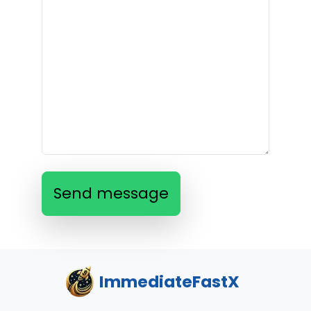
Send message
ImmediateFastX